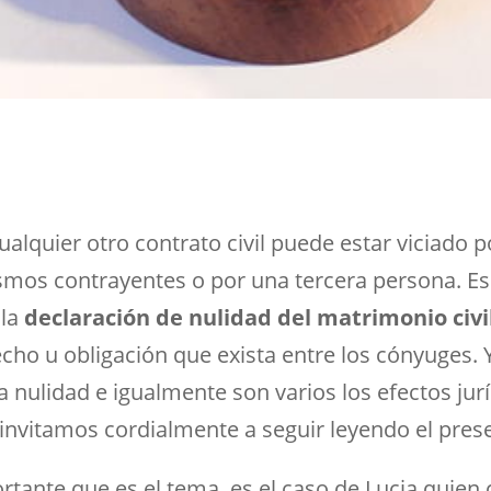
lquier otro contrato civil puede estar viciado 
smos contrayentes o por una tercera persona. Eso
 la
declaración de nulidad del matrimonio civi
cho u obligación que exista entre los cónyuges. 
a nulidad e igualmente son varios los efectos jur
 invitamos cordialmente a seguir leyendo el prese
rtante que es el tema, es el caso de Lucia quien