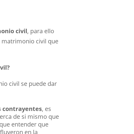
onio civil
, para ello
l matrimonio civil que
vil?
nio civil se puede dar
s contrayentes
, es
cerca de si mismo que
y que entender que
fluyeron en la