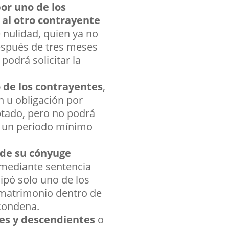
or uno de los
 al otro contrayente
 nulidad, quien ya no
espués de tres meses
podrá solicitar la
 de los contrayentes
,
n u obligación por
aptado, pero no podrá
or un periodo mínimo
 de su cónyuge
a mediante sentencia
cipó solo uno de los
l matrimonio dentro de
 condena.
tes y descendientes
o