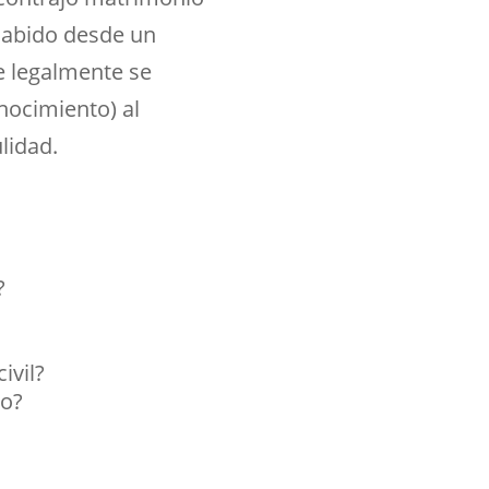
sabido desde un
ue legalmente se
nocimiento) al
lidad.
?
ivil?
io?