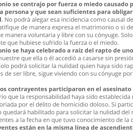
io se contrajo por fuerza o miedo causado p
a persona y que sean suficientes para obligar
d
. No podrá alegar esa incidencia como causal de
tifique de manera expresa el matrimonio o si d
 manera voluntaria y libre con su cónyuge. Solo 
te que hubiese sufrido la fuerza o el miedo.
io se haya celebrado a raíz del rapto de uno
estre que ella o él accedió a casarse sin presió
Solo podrá solicitar la nulidad quien haya sido r
ués de ser libre, sigue viviendo con su cónyuge p
s contrayentes participaron en el asesinato
rio que la responsabilidad haya sido establecid
riada por el delito de homicidio doloso. Si parti
o quedará habilitado para solicitar la nulidad de
ientes a la fecha en que tuvo conocimiento de la
yentes están en la misma línea de ascendien