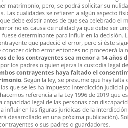
er matrimonio, pero, se podrá solicitar su nulida
s. Las cualidades se refieren a algún aspecto físic
 que debe existir antes de que sea celebrado el m
error no es causa de nulidad ya que debe ser un
 fuese determinante para influir en la decisión. 
ontrayente que padeció el error, pero si éste sig
conocer dicho error entonces no procederá la n
s de los contrayentes sea menor a 14 años 
 por los padres o quien ejerza la custodia legal 
mbos contrayentes haya faltado el consenti
trimonio
. Según la ley, se presume que hay falta
las que se les ha impuesto interdicción judicial 
, hacemos referencia a la Ley 1996 de 2019 que e
e la capacidad legal de las personas con discapa
 influir en las figuras jurídicas de la interdicción
erá desarrollado en una próxima publicación). Sol
 contrayentes o sus padres o guardadores.