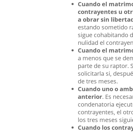
Cuando el matrimon
contrayentes u otr
a obrar sin liberta
estando sometido ra
sigue cohabitando de
nulidad el contrayen
Cuando el matrimon
a menos que se demu
parte de su raptor. 
solicitarla si, desp
de tres meses.
Cuando uno o ambo
anterior
. Es necesa
condenatoria ejecuto
contrayentes, el otr
los tres meses sigu
Cuando los contra