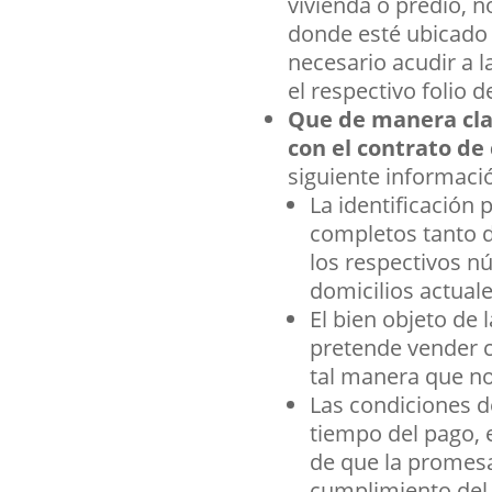
vivienda o predio, 
donde esté ubicado e
necesario acudir a l
el respectivo folio d
Que de manera clar
con el contrato d
siguiente informaci
La identificación 
completos tanto 
los respectivos nú
domicilios actual
El bien objeto de
pretende vender co
tal manera que no
Las condiciones d
tiempo del pago, e
de que la promesa 
cumplimiento del 