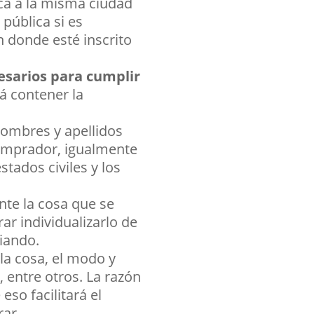
zca a la misma ciudad
 pública si es
n donde esté inscrito
esarios para cumplir
á contener la
 nombres y apellidos
omprador, igualmente
tados civiles y los
nte la cosa que se
ar individualizarlo de
iando.
la cosa, el modo y
, entre otros. La razón
so facilitará el
ar.