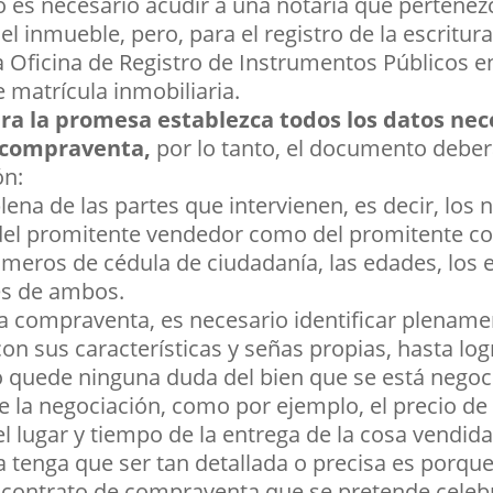
no es necesario acudir a una notaria que pertene
l inmueble, pero, para el registro de la escritura
a Oficina de Registro de Instrumentos Públicos e
e matrícula inmobiliaria.
a la promesa establezca todos los datos nec
e compraventa,
por lo tanto, el documento deber
ón:
plena de las partes que intervienen, es decir, los
del promitente vendedor como del promitente c
meros de cédula de ciudadanía, las edades, los es
es de ambos.
 la compraventa, es necesario identificar plename
n sus características y señas propias, hasta logr
 quede ninguna duda del bien que se está negoc
e la negociación, como por ejemplo, el precio de 
l lugar y tiempo de la entrega de la cosa vendida
tenga que ser tan detallada o precisa es porque e
contrato de compraventa que se pretende celebr