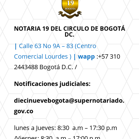
NOTARIA 19 DEL CIRCULO DE BOGOTÁ
DC.
|
Calle 63 No 9A – 83 (Centro
Comercial
Lourdes )
| wapp
:+57 310
2443488 Bogotá D.C. /
Notificaciones judiciales:
diecinuevebogota@supernotariado.
gov.co
lunes a Jueves: 8:30 a.m – 17:30 p.m
/Viernes: 8:30 a.m – 17:00 p.m