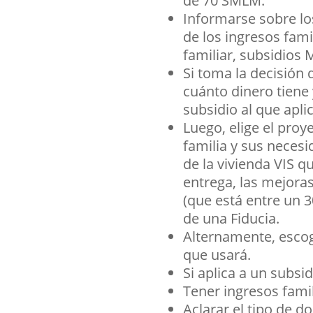
de 70 SMLM.
Informarse sobre los
de los ingresos fam
familiar, subsidios 
Si toma la decisión 
cuánto dinero tiene y
subsidio al que apli
Luego, elige el proy
familia y sus necesi
de la vivienda VIS q
entrega, las mejora
(que está entre un 
de una Fiducia.
Alternamente, escoge
que usará.
Si aplica a un subsi
Tener ingresos fami
Aclarar el tipo de d