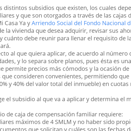
 distintos subsidios que existen, los cuales depe
iliares y que son otorgados a través de las caja
Mi Casa Ya y
Arriendo Social del Fondo Nacional d
de la vivienda que desea adquirir, revisar sus aho
 cuánto debe reunir para llenar el requisito de la 
cará.
ecto al que quiera aplicar, de acuerdo al número 
dades, y lo separa sobre planos, pues ésta es una 
ue permite precios más cómodos y la ocasión de r
s que consideren convenientes, permitiendo que p
30% y 40% del valor total del inmueble) en cuot
 el subsidio al que va a aplicar y determina el 
dio de caja de compensación familiar requiere:
liares máximos de 4 SMLM y no haber sido propie
ocumentos que solicitan y cuáles son las fechas d