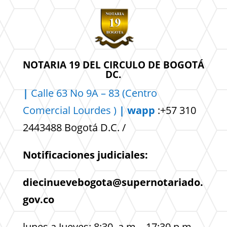
NOTARIA 19 DEL CIRCULO DE BOGOTÁ
DC.
|
Calle 63 No 9A – 83 (Centro
Comercial
Lourdes )
| wapp
:+57 310
2443488 Bogotá D.C. /
Notificaciones judiciales:
diecinuevebogota@supernotariado.
gov.co
lunes a Jueves: 8:30 a.m – 17:30 p.m