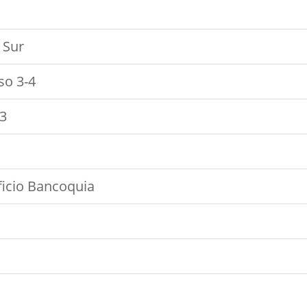
 Sur
so 3-4
63
ficio Bancoquia