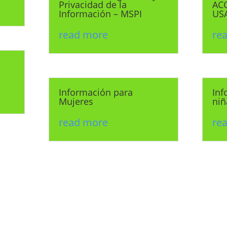
Privacidad de la
ACC
Información – MSPI
US
read more
re
Información para
Inf
Mujeres
niñ
read more
re