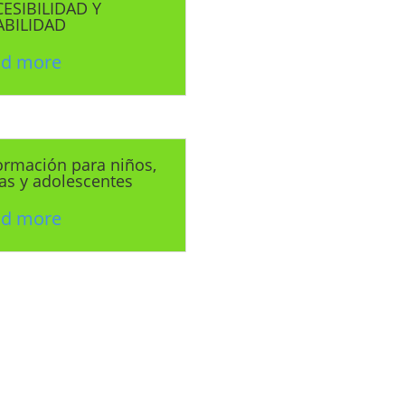
ESIBILIDAD Y
ABILIDAD
ad more
ormación para niños,
as y adolescentes
ad more