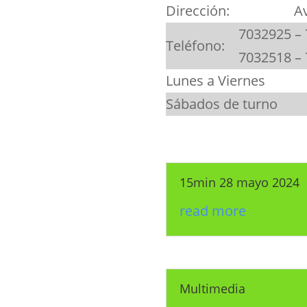
Dirección:
A
7032925 – 
Teléfono:
7032518 –
Lunes a Viernes
Sábados de turno
15min 28 mayo 2024
read more
Multimedia