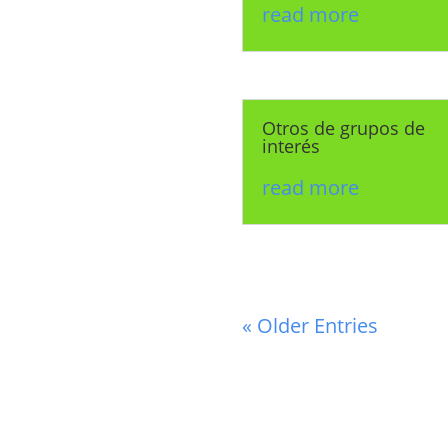
read more
Otros de grupos de
interés
read more
« Older Entries