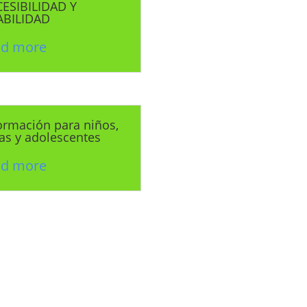
ESIBILIDAD Y
ABILIDAD
ad more
ormación para niños,
as y adolescentes
ad more