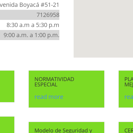
venida Boyacá #51-21
7126958
8:30 a.m a 5:30 p.m
9:00 a.m. a 1:00 p.m.
NORMATIVIDAD
PL
ESPECIAL
ME
read more
re
Modelo de Seguridad y
CER