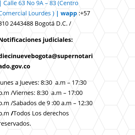
|
Calle 63 No 9A – 83 (Centro
Comercial
Lourdes )
| wapp
:+57
310 2443488 Bogotá D.C. /
Notificaciones judiciales:
diecinuevebogota@supernotari
ado.gov.co
lunes a Jueves: 8:30 a.m – 17:30
p.m /Viernes: 8:30 a.m – 17:00
p.m /Sabados de 9 :00 a.m – 12:30
p.m
/
Todos Los derechos
reservados.