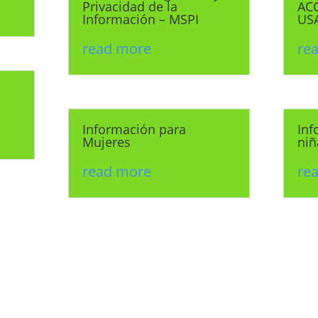
Privacidad de la
ACC
Información – MSPI
US
read more
re
Información para
Inf
Mujeres
niñ
read more
re