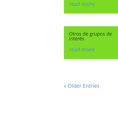
read more
Otros de grupos de
interés
read more
« Older Entries