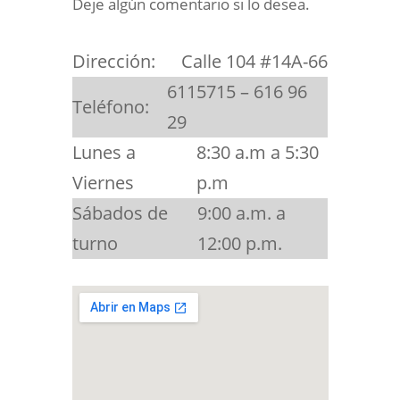
Deje algún comentario si lo desea.
Dirección:
Calle 104 #14A-66
6115715 – 616 96
Teléfono:
29
Lunes a
8:30 a.m a 5:30
Viernes
p.m
Sábados de
9:00 a.m. a
turno
12:00 p.m.