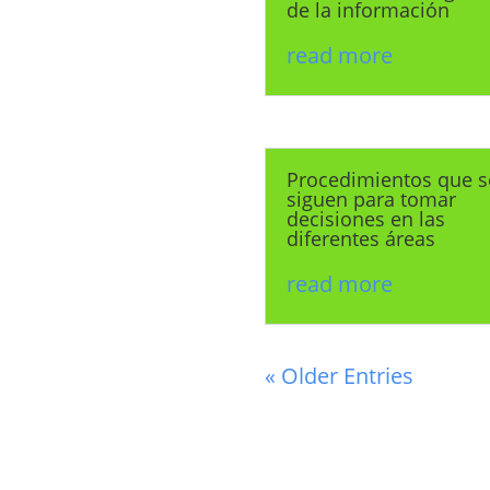
de la información
read more
Procedimientos que s
siguen para tomar
decisiones en las
diferentes áreas
read more
« Older Entries