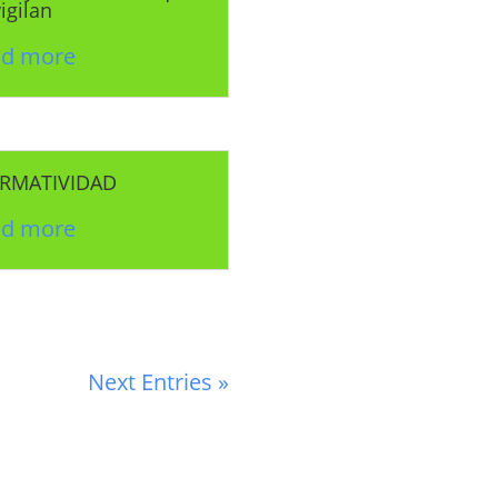
vigilan
ad more
RMATIVIDAD
ad more
Next Entries »