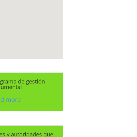
grama de gestión
cumental
ad more
es y autoridades que