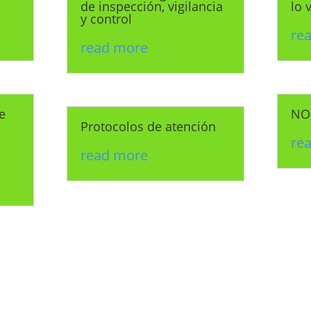
de inspección, vigilancia
lo 
y control
re
read more
e
NO
Protocolos de atención
re
read more