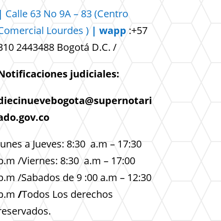
|
Calle 63 No 9A – 83 (Centro
Comercial
Lourdes )
| wapp
:+57
310 2443488 Bogotá D.C. /
Notificaciones judiciales:
diecinuevebogota@supernotari
ado.gov.co
lunes a Jueves: 8:30 a.m – 17:30
p.m /Viernes: 8:30 a.m – 17:00
p.m /Sabados de 9 :00 a.m – 12:30
p.m
/
Todos Los derechos
reservados.