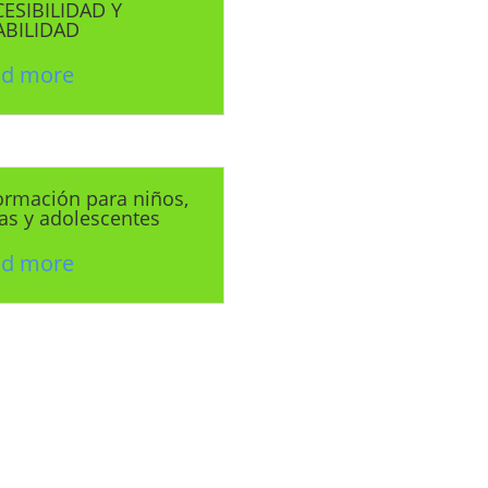
ESIBILIDAD Y
ABILIDAD
ad more
ormación para niños,
as y adolescentes
ad more