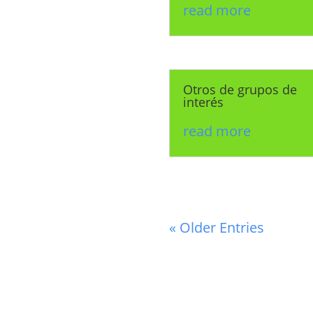
read more
Otros de grupos de
interés
read more
« Older Entries