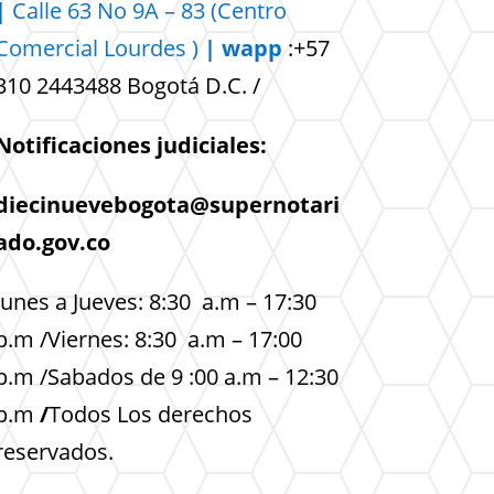
|
Calle 63 No 9A – 83 (Centro
Comercial
Lourdes )
| wapp
:+57
310 2443488 Bogotá D.C. /
Notificaciones judiciales:
diecinuevebogota@supernotari
ado.gov.co
lunes a Jueves: 8:30 a.m – 17:30
p.m /Viernes: 8:30 a.m – 17:00
p.m /Sabados de 9 :00 a.m – 12:30
p.m
/
Todos Los derechos
reservados.