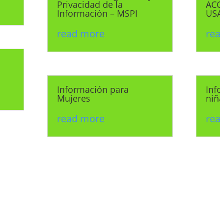
Privacidad de la
ACC
Información – MSPI
US
read more
re
Información para
Inf
Mujeres
niñ
read more
re