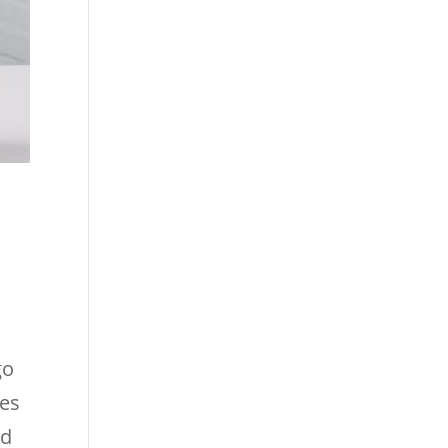
go
 es
ad