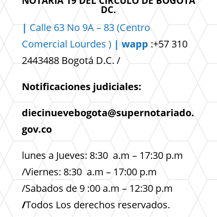
NOTARIA 19 DEL CIRCULO DE BOGOTÁ
DC.
|
Calle 63 No 9A – 83 (Centro
Comercial
Lourdes )
| wapp
:+57 310
2443488 Bogotá D.C. /
Notificaciones judiciales:
diecinuevebogota@supernotariado.
gov.co
lunes a Jueves: 8:30 a.m – 17:30 p.m
/Viernes: 8:30 a.m – 17:00 p.m
/Sabados de 9 :00 a.m – 12:30 p.m
/
Todos Los derechos reservados.