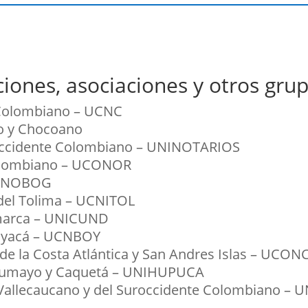
iones, asociaciones y otros grup
 Colombiano – UCNC
o y Chocoano
 Occidente Colombiano – UNINOTARIOS
Colombiano – UCONOR
- UNOBOG
 del Tolima – UCNITOL
amarca – UNICUND
Boyacá – UCNBOY
de la Costa Atlántica y San Andres Islas – UCON
Putumayo y Caquetá – UNIHUPUCA
 Vallecaucano y del Suroccidente Colombiano – 