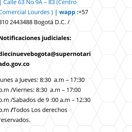
|
Calle 63 No 9A – 83 (Centro
Comercial
Lourdes )
| wapp
:+57
310 2443488 Bogotá D.C. /
Notificaciones judiciales:
diecinuevebogota@supernotari
ado.gov.co
lunes a Jueves: 8:30 a.m – 17:30
p.m /Viernes: 8:30 a.m – 17:00
p.m /Sabados de 9 :00 a.m – 12:30
p.m
/
Todos Los derechos
reservados.