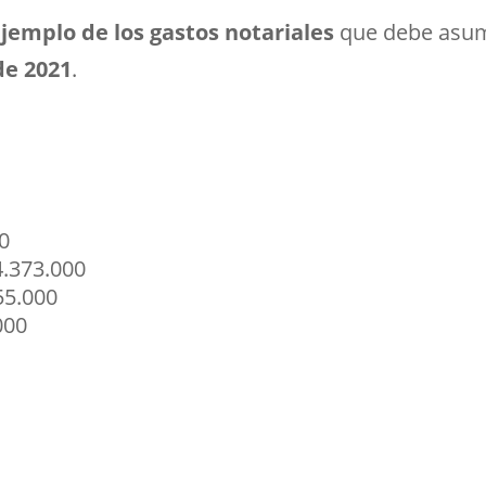
jemplo de los gastos notariales
que debe asum
de 2021
.
0
4.373.000
55.000
000