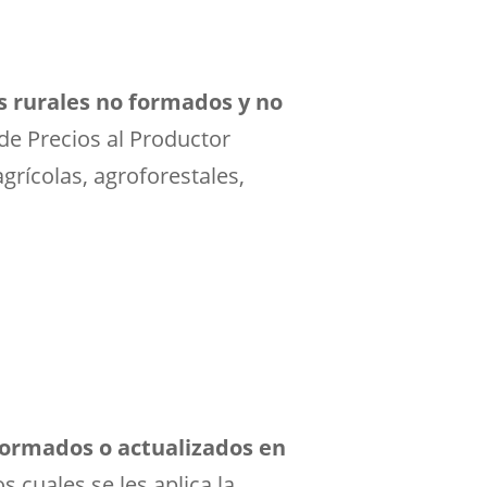
os rurales no formados y no
 de Precios al Productor
grícolas, agroforestales,
 formados o actualizados en
los cuales se les aplica la