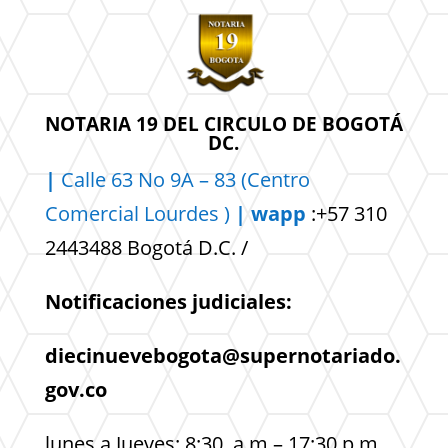
NOTARIA 19 DEL CIRCULO DE BOGOTÁ
DC.
|
Calle 63 No 9A – 83 (Centro
Comercial
Lourdes )
| wapp
:+57 310
2443488 Bogotá D.C. /
Notificaciones judiciales:
diecinuevebogota@supernotariado.
gov.co
lunes a Jueves: 8:30 a.m – 17:30 p.m