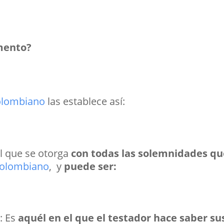
amento?
Colombiano
las establece así:
l que se otorga
con todas las solemnidades que 
.Colombiano
, y
puede ser:
o
: Es
aquél en el que el testador hace saber sus