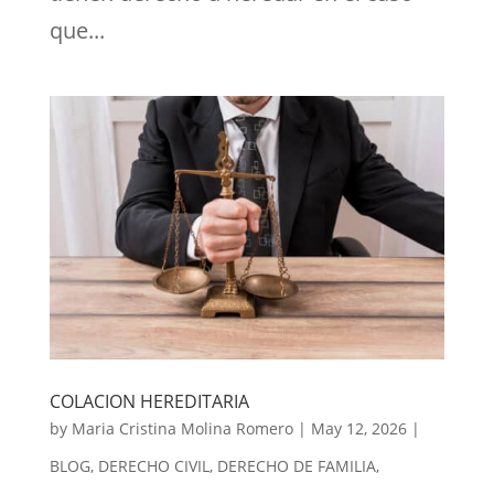
que...
COLACION HEREDITARIA
by
Maria Cristina Molina Romero
|
May 12, 2026
|
BLOG
,
DERECHO CIVIL
,
DERECHO DE FAMILIA
,