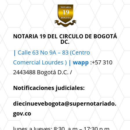
NOTARIA 19 DEL CIRCULO DE BOGOTÁ
DC.
|
Calle 63 No 9A – 83 (Centro
Comercial
Lourdes )
| wapp
:+57 310
2443488 Bogotá D.C. /
Notificaciones judiciales:
diecinuevebogota@supernotariado.
gov.co
lunes a Jueves: 8:30 a.m – 17:30 p.m