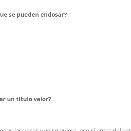
 que se pueden endosar?
r un título valor?
odas las veces que se quiera, eso sí antes del ven