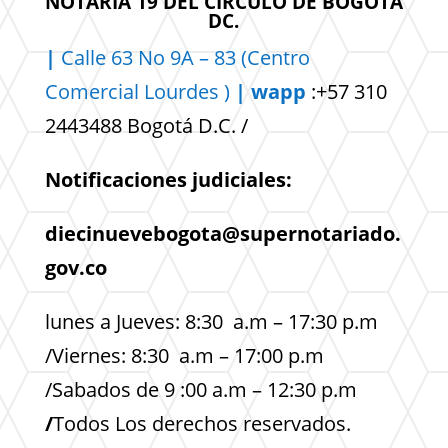
NOTARIA 19 DEL CIRCULO DE BOGOTÁ
DC.
|
Calle 63 No 9A – 83 (Centro
Comercial
Lourdes )
| wapp
:+57 310
2443488 Bogotá D.C. /
Notificaciones judiciales:
diecinuevebogota@supernotariado.
gov.co
lunes a Jueves: 8:30 a.m – 17:30 p.m
/Viernes: 8:30 a.m – 17:00 p.m
/Sabados de 9 :00 a.m – 12:30 p.m
/
Todos Los derechos reservados.