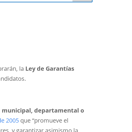
brarán, la
Ley de Garantías
andidatos.
en municipal, departamental o
de 2005
que “promueve el
ores, y garantizar asimismo la