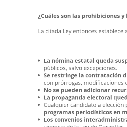
¿Cuáles son las prohibiciones y
La citada Ley entonces establece a
La
nómina estatal queda sus
públicos, salvo excepciones.
Se restringe la contratación d
con prórrogas, modificaciones o
No se pueden adicionar recurs
La propaganda electoral qued
Cualquier candidato a elección 
programas periodísticos en m
Los convenios interadministra
vigencia de la Ley de Garantías.