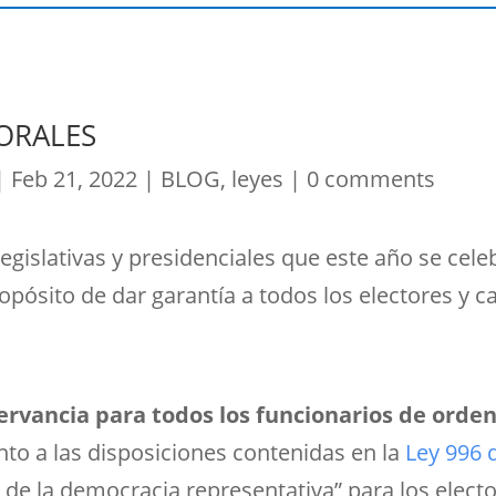
TORALES
|
Feb 21, 2022
|
BLOG
,
leyes
|
0 comments
legislativas y presidenciales que este año se cele
ropósito de dar garantía a todos los electores y c
servancia para todos los funcionarios de ord
to a las disposiciones contenidas en la
Ley 996 
e de la democracia representativa” para los elect