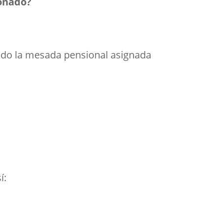
ionado?
nado la mesada pensional asignada
í: