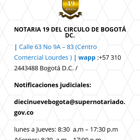
NOTARIA 19 DEL CIRCULO DE BOGOTÁ
DC.
|
Calle 63 No 9A – 83 (Centro
Comercial
Lourdes )
| wapp
:+57 310
2443488 Bogotá D.C. /
Notificaciones judiciales:
diecinuevebogota@supernotariado.
gov.co
lunes a Jueves: 8:30 a.m – 17:30 p.m
/Viernes: 8:30 a.m – 17:00 p.m