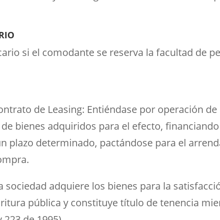
RIO
ario si el comodante se reserva la facultad de pe
s de tenencia
contrato de Leasing: Entiéndase por operación de
 de bienes adquiridos para el efecto, financiand
n plazo determinado, pactándose para el arrendat
compra.
a sociedad adquiere los bienes para la satisfacci
itura pública y constituye título de tenencia mien
 223 de 1995).