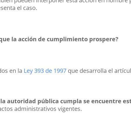
ambién pueden interponer esta acción en nombre
esenta el caso.
a que la acción de cumplimiento prospere?
dos en la
Ley 393 de 1997
que desarrolla el artícul
 la autoridad pública cumpla se encuentre es
actos administrativos vigentes.