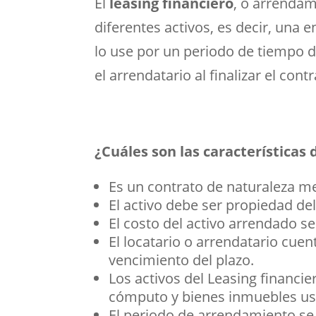
El
leasing financiero
, o arrendam
diferentes activos, es decir, una 
lo use por un periodo de tiempo
el arrendatario al finalizar el contr
¿Cuáles son las características
Es un contrato de naturaleza me
El activo debe ser propiedad d
El costo del activo arrendado s
El locatario o arrendatario cue
vencimiento del plazo.
Los activos del Leasing financi
cómputo y bienes inmuebles usa
El periodo de arrendamiento se