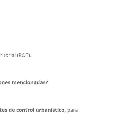
itorial (POT).
ciones mencionadas?
es de control urbanístico,
para