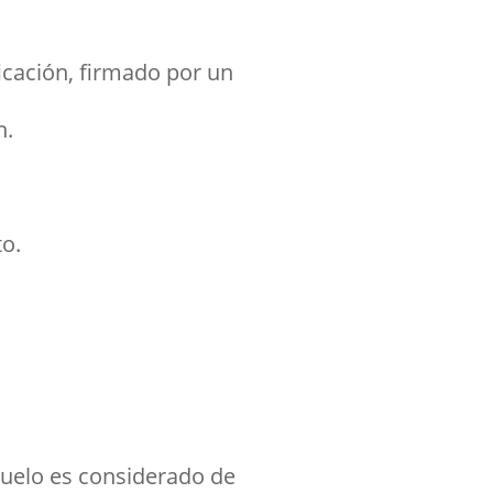
ficación, firmado por un
n.
to.
suelo es considerado de