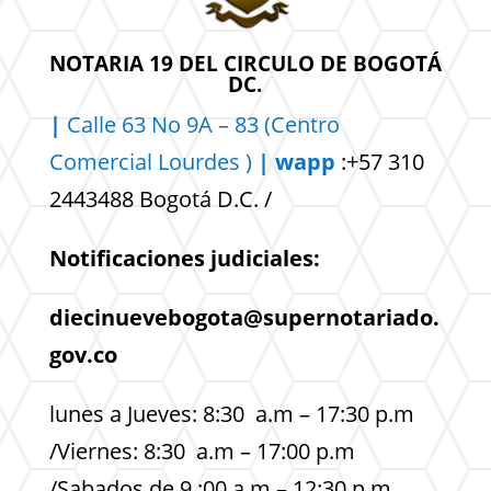
NOTARIA 19 DEL CIRCULO DE BOGOTÁ
DC.
|
Calle 63 No 9A – 83 (Centro
Comercial
Lourdes )
| wapp
:+57 310
2443488 Bogotá D.C. /
Notificaciones judiciales:
diecinuevebogota@supernotariado.
gov.co
lunes a Jueves: 8:30 a.m – 17:30 p.m
/Viernes: 8:30 a.m – 17:00 p.m
/Sabados de 9 :00 a.m – 12:30 p.m