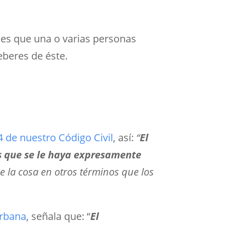
nes que una o varias personas
eberes de éste.
4 de nuestro Código Civil
, así:
“
El
os que se le haya expresamente
e la cosa en otros términos que los
urbana
, señala que: “
El