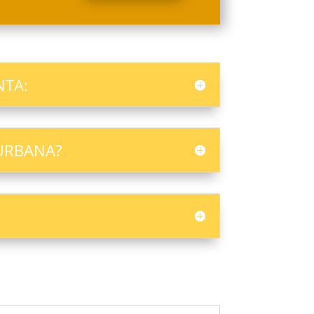
NTA:
URBANA?