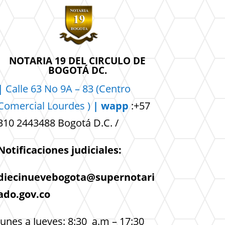
NOTARIA 19 DEL CIRCULO DE
BOGOTÁ DC.
|
Calle 63 No 9A – 83 (Centro
Comercial
Lourdes )
| wapp
:+57
310 2443488 Bogotá D.C. /
Notificaciones judiciales:
diecinuevebogota@supernotari
ado.gov.co
lunes a Jueves: 8:30 a.m – 17:30