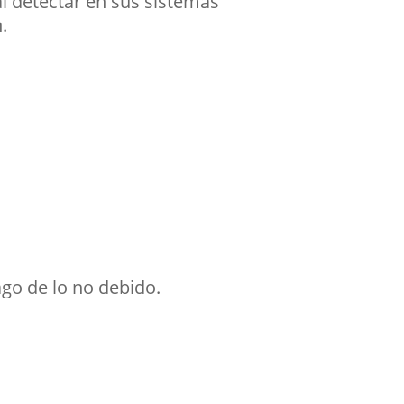
al detectar en sus sistemas
.
go de lo no debido.