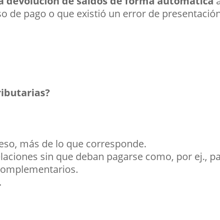
na devolución de saldos de forma automática
o de pago o que existió un error de presentación
ributarias?
eso, más de lo que corresponde.
aciones sin que deban pagarse como, por ej., pa
 complementarios.
.