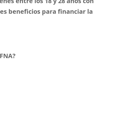
enes entre los 18 y 28 años con
es beneficios para financiar la
n FNA?