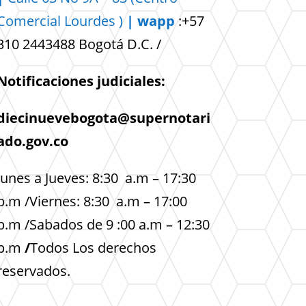
Comercial
Lourdes )
| wapp
:+57
310 2443488 Bogotá D.C. /
Notificaciones judiciales:
diecinuevebogota@supernotari
ado.gov.co
lunes a Jueves: 8:30 a.m – 17:30
p.m /Viernes: 8:30 a.m – 17:00
p.m /Sabados de 9 :00 a.m – 12:30
p.m
/
Todos Los derechos
reservados.