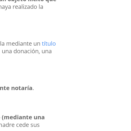
haya realizado la
arla mediante un
título
 una donación, una
ante notaría
.
o (mediante una
adre cede sus