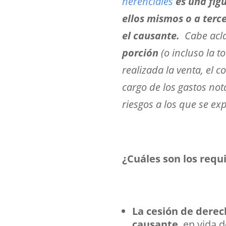
herenciales
es una fig
ellos mismos o a terc
el causante.
Cabe aclar
porción
(o incluso la t
realizada la venta, el
cargo de los gastos not
riesgos a los que se ex
¿Cuáles son los requ
La cesión de derec
causante
, en vida 