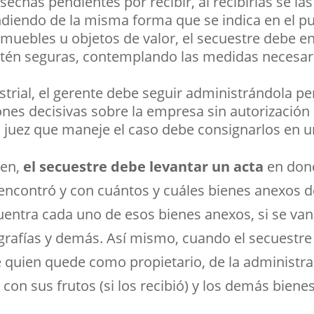
sechas pendientes por recibir, al recibirlas se la
diendo de la misma forma que se indica en el pu
 muebles u objetos de valor, el secuestre debe 
tén seguras, contemplando las medidas necesari
strial, el gerente debe seguir administrándola p
nes decisivas sobre la empresa sin autorización 
el juez que maneje el caso debe consignarlos en u
ien,
el secuestre debe levantar un acta
en don
encontró y con cuántos y cuáles bienes anexos de
entra cada uno de esos bienes anexos, si se van 
rafías y demás. Así mismo, cuando el secuestre 
te quien quede como propietario, de la administr
on sus frutos (si los recibió) y los demás biene