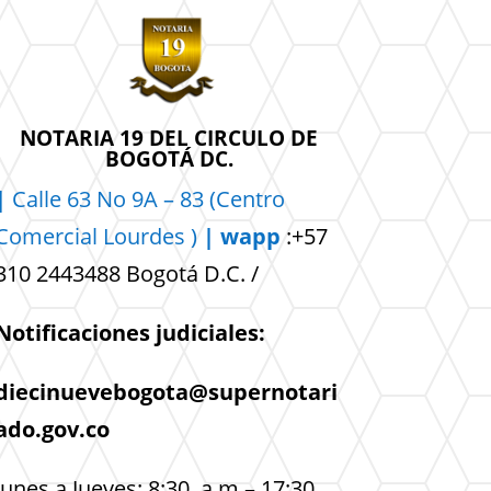
NOTARIA 19 DEL CIRCULO DE
BOGOTÁ DC.
|
Calle 63 No 9A – 83 (Centro
Comercial
Lourdes )
| wapp
:+57
310 2443488 Bogotá D.C. /
Notificaciones judiciales:
diecinuevebogota@supernotari
ado.gov.co
lunes a Jueves: 8:30 a.m – 17:30