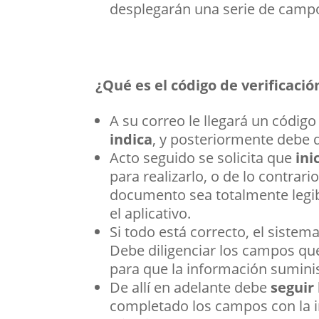
desplegarán una serie de campo
¿Qué es el código de verificació
A su correo le llegará un código
indica
, y posteriormente debe da
Acto seguido se solicita que
ini
para realizarlo, o de lo contrar
documento sea totalmente legib
el aplicativo.
Si todo está correcto, el sistema
Debe diligenciar los campos qu
para que la información sumini
De allí en adelante debe
seguir
completado los campos con la in