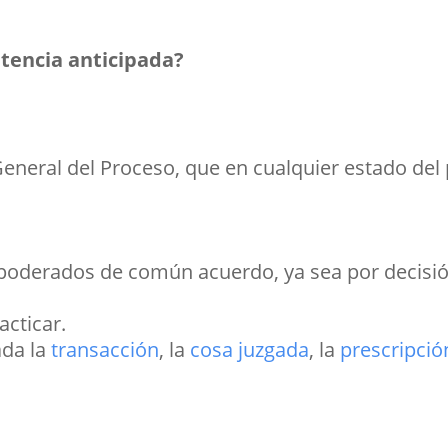
ntencia anticipada?
General del Proceso, que en cualquier estado del 
s apoderados de común acuerdo, ya sea por decis
cticar.
da la
transacción
, la
cosa juzgada
, la
prescripció