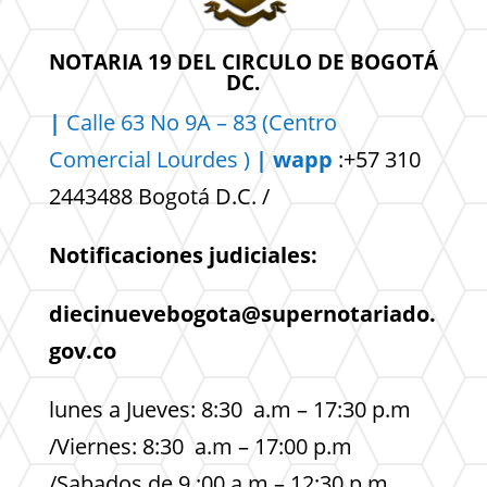
NOTARIA 19 DEL CIRCULO DE BOGOTÁ
DC.
|
Calle 63 No 9A – 83 (Centro
Comercial
Lourdes )
| wapp
:+57 310
2443488 Bogotá D.C. /
Notificaciones judiciales:
diecinuevebogota@supernotariado.
gov.co
lunes a Jueves: 8:30 a.m – 17:30 p.m
/Viernes: 8:30 a.m – 17:00 p.m
/Sabados de 9 :00 a.m – 12:30 p.m