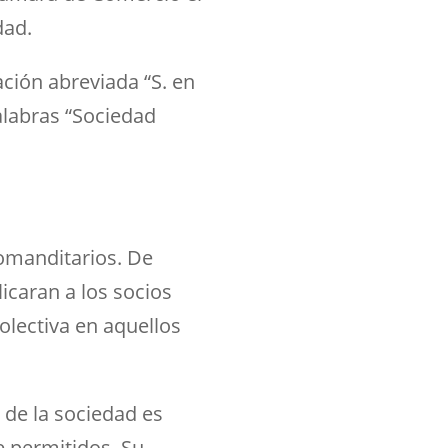
dad.
cación abreviada “S. en
palabras “Sociedad
comanditarios. De
icaran a los socios
olectiva en aquellos
 de la sociedad es
 permitidos. Su