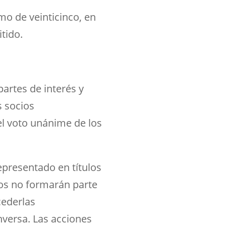
mo de veinticinco, en
tido.
partes de interés y
s socios
el voto unánime de los
epresentado en títulos
stos no formarán parte
cederlas
nversa. Las acciones