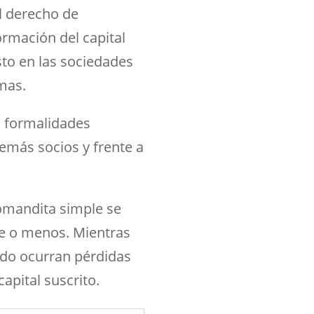
l derecho de
ormación del capital
sto en las sociedades
mas.
s formalidades
demás socios y frente a
comandita simple se
rte o menos. Mientras
ndo ocurran pérdidas
apital suscrito.