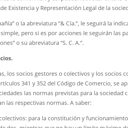
 de Existencia y Representación Legal de la socie
ñía” o la abreviatura “& Cía.”, le seguirá la indi
 simple, pero si es por acciones le seguirán las 
nes” o su abreviatura “S. C. A.”.
cios.
s, los socios gestores o colectivos y los socios 
tículos 341 y 352 del Código de Comercio, se apl
iedades las normas previstas para la sociedad c
n las respectivas normas. A saber:
colectivos: para la constitución y funcionamiento
e dos, mientras que no hay un límite máximo de