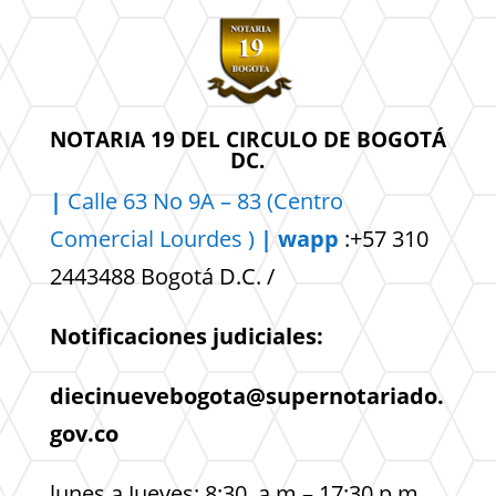
NOTARIA 19 DEL CIRCULO DE BOGOTÁ
DC.
|
Calle 63 No 9A – 83 (Centro
Comercial
Lourdes )
| wapp
:+57 310
2443488 Bogotá D.C. /
Notificaciones judiciales:
diecinuevebogota@supernotariado.
gov.co
lunes a Jueves: 8:30 a.m – 17:30 p.m