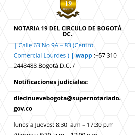
NOTARIA 19 DEL CIRCULO DE BOGOTÁ
DC.
|
Calle 63 No 9A – 83 (Centro
Comercial
Lourdes )
| wapp
:+57 310
2443488 Bogotá D.C. /
Notificaciones judiciales:
diecinuevebogota@supernotariado.
gov.co
lunes a Jueves: 8:30 a.m – 17:30 p.m
/Viernes: 8:30 a.m – 17:00 p.m