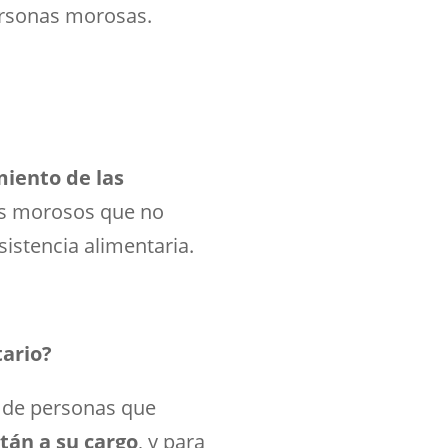
ersonas morosas.
miento de las
os morosos que no
sistencia alimentaria.
tario?
n de personas que
tán a su cargo
, y para