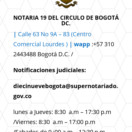
NOTARIA 19 DEL CIRCULO DE BOGOTÁ
DC.
|
Calle 63 No 9A – 83 (Centro
Comercial
Lourdes )
| wapp
:+57 310
2443488 Bogotá D.C. /
Notificaciones judiciales:
diecinuevebogota@supernotariado.
gov.co
lunes a Jueves: 8:30 a.m – 17:30 p.m
/Viernes: 8:30 a.m – 17:00 p.m
/Sabados de 9 :00 a.m – 12:30 p.m