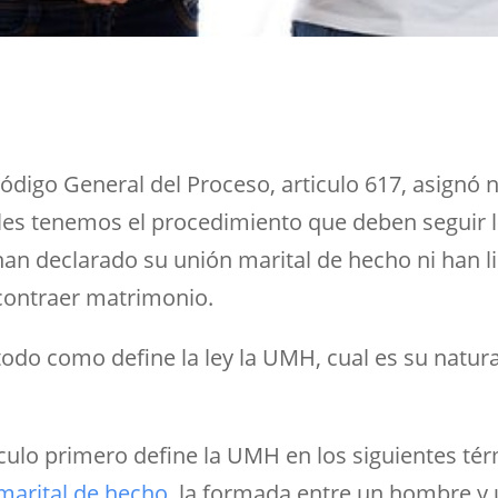
ódigo General del Proceso, articulo 617, asignó 
ales tenemos el procedimiento que deben seguir
n declarado su unión marital de hecho ni han l
contraer matrimonio.
do como define la ley la UMH, cual es su natural
iculo primero define la UMH en los siguientes té
marital de hecho
, la formada entre un hombre y