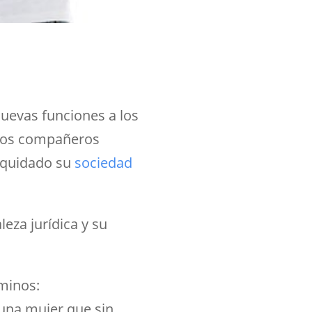
nuevas funciones a los
 los compañeros
iquidado su
sociedad
eza jurídica y su
rminos:
 una mujer que sin