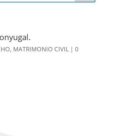
conyugal.
CHO
,
MATRIMONIO CIVIL
|
0