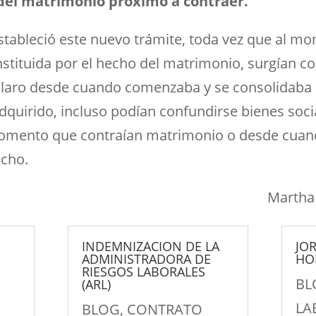
 del matrimonio próximo a contraer.
stableció este nuevo trámite, toda vez que al mo
tituida por el hecho del matrimonio, surgían co
claro desde cuando comenzaba y se consolidaba
dquirido, incluso podían confundirse bienes soci
 momento que contraían matrimonio o desde cua
echo.
Martha 
INDEMNIZACION DE LA
JO
ADMINISTRADORA DE
HO
RIESGOS LABORALES
BL
(ARL)
LA
BLOG
,
CONTRATO