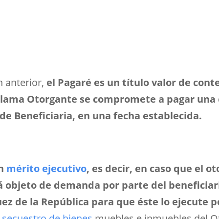
n anterior,
el Pagaré es un título valor de cont
e llama Otorgante se compromete a pagar una 
e Beneficiaria, en una fecha establecida.
an
mérito ejecutivo
, es decir, en caso que el 
erá objeto de demanda por parte del beneficia
z de la República para que éste lo ejecute por
y
secuestro de bienes
muebles e inmuebles del Ot