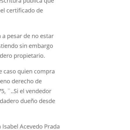
escritura pública que
l certificado de
 a pesar de no estar
istiendo sin embargo
adero propietario.
te caso quien compra
leno derecho de
5, ¨..Si el vendedor
erdadero dueño desde
 Isabel Acevedo Prada