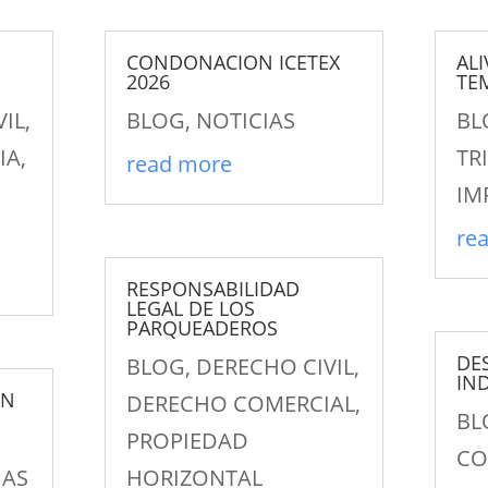
CONDONACION ICETEX
ALI
2026
TE
VIL
,
BLOG
,
NOTICIAS
BL
IA
,
TR
read more
IM
re
RESPONSABILIDAD
LEGAL DE LOS
PARQUEADEROS
DE
BLOG
,
DERECHO CIVIL
,
IN
ON
DERECHO COMERCIAL
,
BL
PROPIEDAD
CO
IAS
HORIZONTAL