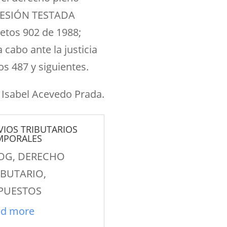
SUCESIÓN TESTADA
etos 902 de 1988;
abo ante la justicia
os 487 y siguientes.
Isabel Acevedo Prada.
VIOS TRIBUTARIOS
MPORALES
OG
,
DERECHO
IBUTARIO
,
PUESTOS
ad more