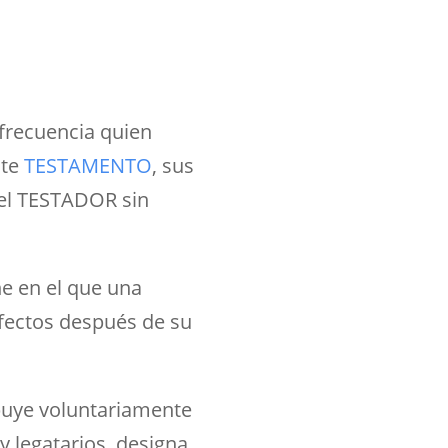
 frecuencia quien
nte
TESTAMENTO
, sus
del TESTADOR sin
e en el que una
efectos después de su
buye voluntariamente
 y legatarios, designa