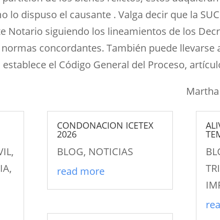
mo lo dispuso el causante . Valga decir que la 
e Notario siguiendo los lineamientos de los Decr
normas concordantes. También puede llevarse a c
 establece el Código General del Proceso, artícul
Martha 
CONDONACION ICETEX
ALI
2026
TE
VIL
,
BLOG
,
NOTICIAS
BL
IA
,
TR
read more
IM
re