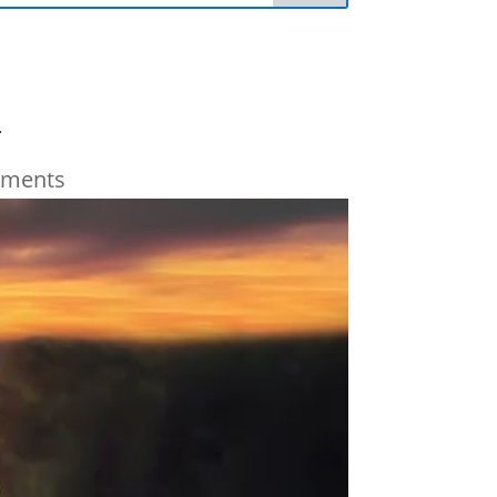
r
mments